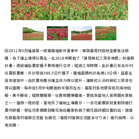
因2011年3月福島第一核電廠幅射外漏事件，導致葛尾村田地全都無法耕
種，為了讓土壤得以再生，在2018年開始了「廣發絳紅三葉草綠肥」的復興
計畫，透過補貼農家種子費用進行交涉，經過三年時間，此計畫已有合計45
位農民響應，共計發送388.5公斤種子，種植面積約計高達13公頃，且還在
逐年增加中。由於農地養分讓生命力得以提升，讓鮮紅火朵的絳紅三葉草也
得以盛開，每年從5月中旬開始約半個月左右，葛尾村各地便有如花海地毯
般，美不勝收；經媒體報導、社群軟體傳播後，更成為當地人氣得觀光景點
之一。值得一提的是，當地爲了補給土壤養分，一旦花謝農家就會剷除進行
農作耕種，想在花季親眼目睹花海壯麗景色與了解花田詳細位置的話，建議
先與葛尾村復興交流館 杜鵑花（葛尾村復興交流館あぜりあ）進行詢問，以
免向隅。