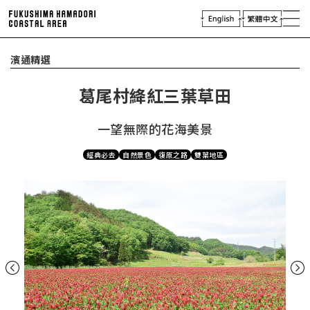
laces of Interest
探索濱通
njoying Hamadori
濱通精選
體驗濱通
葛尾村絳紅三葉草田
濱通行程
濱通指南
一望無際的花海美景
虛擬導覽
經典必去
自然景色
復原之路
雙葉地區
致旅行與媒
體業者
Previous
Next