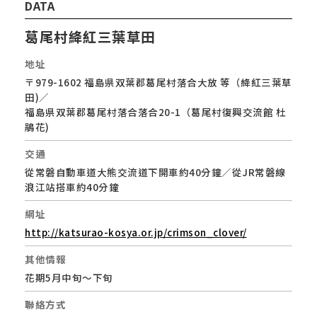
DATA
葛尾村絳紅三葉草田
地址
〒979-1602 福島県双葉郡葛尾村落合大放 等（絳紅三葉草
田)／
福島県双葉郡葛尾村落合落合20-1（葛尾村復興交流館 杜
鵑花)
交通
從常磐自動車道大熊交流道下開車約40分鐘／從JR常磐線
浪江站搭車約40分鐘
網址
http://katsurao-kosya.or.jp/crimson_clover/
其他情報
花期5月中旬～下旬
聯絡方式